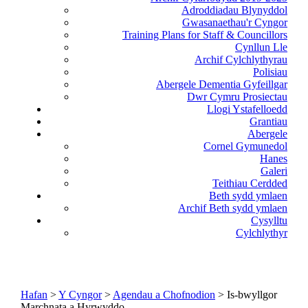
Adroddiadau Blynyddol
Gwasanaethau'r Cyngor
Training Plans for Staff & Councillors
Cynllun Lle
Archif Cylchlythyrau
Polisiau
Abergele Dementia Gyfeillgar
Dwr Cymru Prosiectau
Llogi Ystafelloedd
Grantiau
Abergele
Cornel Gymunedol
Hanes
Galeri
Teithiau Cerdded
Beth sydd ymlaen
Archif Beth sydd ymlaen
Cysylltu
Cylchlythyr
Hafan
>
Y Cyngor
>
Agendau a Chofnodion
> Is-bwyllgor
Marchnata a Hyrwyddo