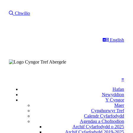
Chwilio Drwy Ein Gwefan
Chwilio
This page in
English
≡
Hafan
Newyddion
Y Cyngor
Maer
Cynghorwyr Tref
Calendr Cyfarfodydd
Agendau a Chofnodion
Archif Cyfarfodydd o 2025
Archif Cyfarfodydd 2019-2025