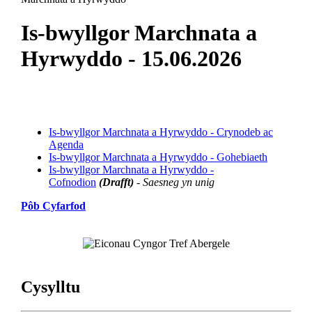
Is-bwyllgor Marchnata a
Hyrwyddo - 15.06.2026
Is-bwyllgor Marchnata a Hyrwyddo - Crynodeb ac
Agenda
Is-bwyllgor Marchnata a Hyrwyddo - Gohebiaeth
Is-bwyllgor Marchnata a Hyrwyddo -
Cofnodion
(Drafft)
- Saesneg yn unig
Pôb Cyfarfod
Cysylltu