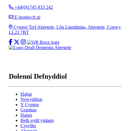
Ffoniwch Cyngor Tref Abergele
+44(0)1745 833 242
E-bostiwch Cyngor Tref Abergele
E-bostiwch ni
Cyfeiriad
Cyngor Tref Abergele, Lôn Llanddulas, Abergele, Conwy,
LL22 7BT
Hoffwch ni ar Facebook
Dilynwch Cyngor Tref Abergele ar X
Dilynwch Cyngor Tref Abergele ar Instagram
Dolenni Defnyddiol
Hafan
Newyddion
Y Cyngor
Grantiau
Hanes
Beth sydd ymlaen
Cysylltu
Abergele