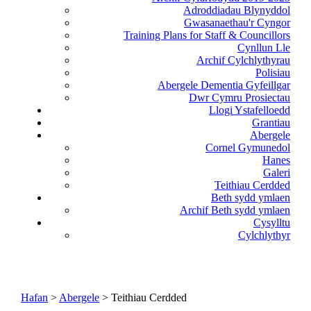
Adroddiadau Blynyddol
Gwasanaethau'r Cyngor
Training Plans for Staff & Councillors
Cynllun Lle
Archif Cylchlythyrau
Polisiau
Abergele Dementia Gyfeillgar
Dwr Cymru Prosiectau
Llogi Ystafelloedd
Grantiau
Abergele
Cornel Gymunedol
Hanes
Galeri
Teithiau Cerdded
Beth sydd ymlaen
Archif Beth sydd ymlaen
Cysylltu
Cylchlythyr
Hafan
>
Abergele
> Teithiau Cerdded