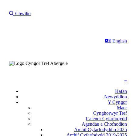
Chwilio Drwy Ein Gwefan
Chwilio
This page in
English
≡
Hafan
Newyddion
Y Cyngor
Maer
Cynghorwyr Tref
Calendr Cyfarfodydd
Agendau a Chofnodion
Archif Cyfarfodydd o 2025
Archif Cyfarfodydd 2019-2025