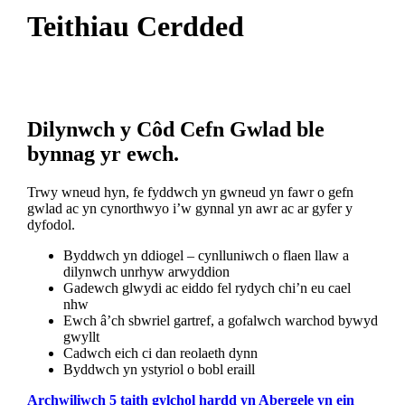
Teithiau Cerdded
Dilynwch y Côd Cefn Gwlad ble
bynnag yr ewch.
Trwy wneud hyn, fe fyddwch yn gwneud yn fawr o gefn
gwlad ac yn cynorthwyo i’w gynnal yn awr ac ar gyfer y
dyfodol.
Byddwch yn ddiogel – cynlluniwch o flaen llaw a
dilynwch unrhyw arwyddion
Gadewch glwydi ac eiddo fel rydych chi’n eu cael
nhw
Ewch â’ch sbwriel gartref, a gofalwch warchod bywyd
gwyllt
Cadwch eich ci dan reolaeth dynn
Byddwch yn ystyriol o bobl eraill
Archwiliwch 5 taith gylchol hardd yn Abergele yn ein