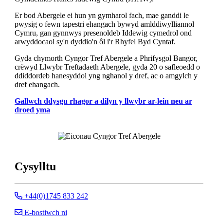
Er bod Abergele ei hun yn gymharol fach, mae ganddi le
pwysig o fewn tapestri ehangach bywyd amlddiwylliannol
Cymru, gan gynnwys presenoldeb Iddewig cymedrol ond
arwyddocaol sy'n dyddio'n ôl i'r Rhyfel Byd Cyntaf.
Gyda chymorth Cyngor Tref Abergele a Phrifysgol Bangor,
crëwyd Llwybr Treftadaeth Abergele, gyda 20 o safleoedd o
ddiddordeb hanesyddol yng nghanol y dref, ac o amgylch y
dref ehangach.
Gallwch ddysgu rhagor a dilyn y llwybr ar-lein neu ar
droed yma
Cysylltu
Ffoniwch Cyngor Tref Abergele
+44(0)1745 833 242
E-bostiwch Cyngor Tref Abergele
E-bostiwch ni