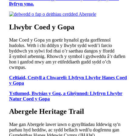
llyfryn yma.
Llwybr Coed y Gopa
Mae Coed y Gopa yn goetir hynafol gyda gorffennol
hudolus. Wrth i chi ddilyn y llwybr sydd wedi’i farcio
byddwch yn sylwi fod rhai o’r saethau dangos y ffordd
â symbol arbennig. Rhowch y symbol i gydweddu â’r daflen
hon i ganfod mwy am yr etifeddiaeth gudd sydd o’ch
cwmpas.
Celtiaid, Cestyll a Chwareli: Llyfryn Llwybr Hanes Coed
y Gopa
Ystlumod, Bwtsias y Gog, a Gloÿnnod: Llyfryn Llwybr
Natur Coed y Gopa
Abergele Heritage Trail
Mae gan Abergele lawer iawn o gysylltiadau Iddewig sy'n
parhau hyd heddiw, ac sydd bellach wedi'u dogfennu gan
Gymdeithas Hanes Iddewig Cymru (JHAW).