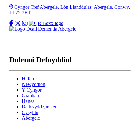
Cyfeiriad
Cyngor Tref Abergele, Lôn Llanddulas, Abergele, Conwy,
LL22 7BT
Hoffwch ni ar Facebook
Dilynwch Cyngor Tref Abergele ar X
Dilynwch Cyngor Tref Abergele ar Instagram
Dolenni Defnyddiol
Hafan
Newyddion
Y Cyngor
Grantiau
Hanes
Beth sydd ymlaen
Cysylltu
Abergele